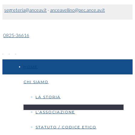
segreteria@anceav.it
-
anceavellino@pec.ance.av.it
0825-36616
HOME
CHI SIAMO
LA STORIA
L’ASSOCIAZIONE
STATUTO / CODICE ETICO