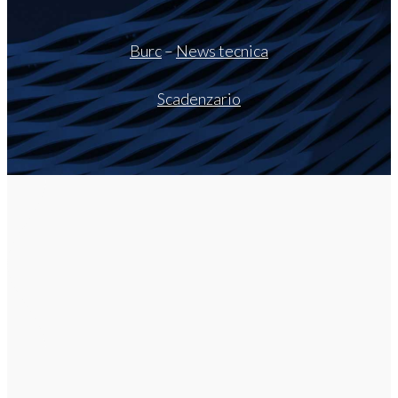
Burc
–
News tecnica
Scadenzario