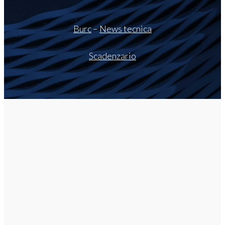
Burc
–
News tecnica
Scadenzario