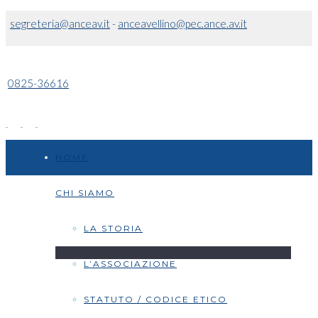
segreteria@anceav.it
-
anceavellino@pec.ance.av.it
0825-36616
HOME
CHI SIAMO
LA STORIA
L’ASSOCIAZIONE
STATUTO / CODICE ETICO