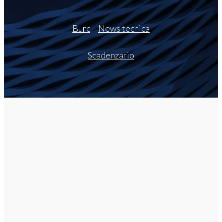
Burc
–
News tecnica
Scadenzario