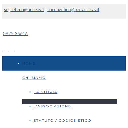
segreteria@anceav.it
-
anceavellino@pec.ance.av.it
0825-36616
HOME
CHI SIAMO
LA STORIA
L’ASSOCIAZIONE
STATUTO / CODICE ETICO