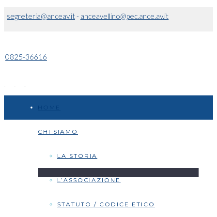
segreteria@anceav.it
-
anceavellino@pec.ance.av.it
0825-36616
HOME
CHI SIAMO
LA STORIA
L’ASSOCIAZIONE
STATUTO / CODICE ETICO