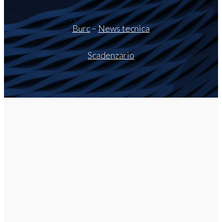
Burc
–
News tecnica
Scadenzario