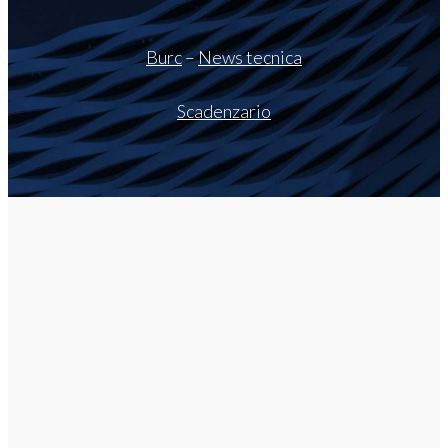
Burc
–
News tecnica
Scadenzario