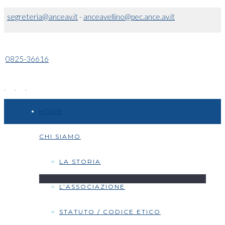
segreteria@anceav.it
-
anceavellino@pec.ance.av.it
0825-36616
HOME
CHI SIAMO
LA STORIA
L’ASSOCIAZIONE
STATUTO / CODICE ETICO