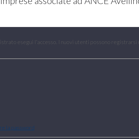
imprese associate ad ANCE Avellin
gistrato esegui l'accesso. I nuovi utenti possono registrarsi
are la password