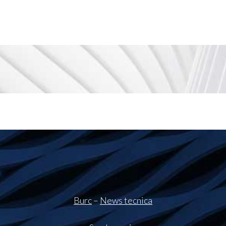
Burc
–
News tecnica