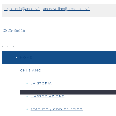
segreteria@anceav.it
-
anceavellino@pec.ance.av.it
0825-36616
HOME
CHI SIAMO
LA STORIA
L’ASSOCIAZIONE
STATUTO / CODICE ETICO