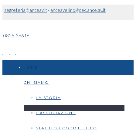
segreteria@anceav.it
-
anceavellino@pec.ance.av.it
0825-36616
HOME
CHI SIAMO
LA STORIA
L’ASSOCIAZIONE
STATUTO / CODICE ETICO