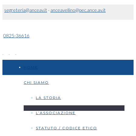
segreteria@anceav.it
-
anceavellino@pec.ance.av.it
0825-36616
HOME
CHI SIAMO
LA STORIA
L’ASSOCIAZIONE
STATUTO / CODICE ETICO