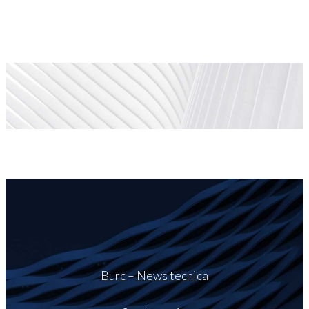
Burc
–
News tecnica