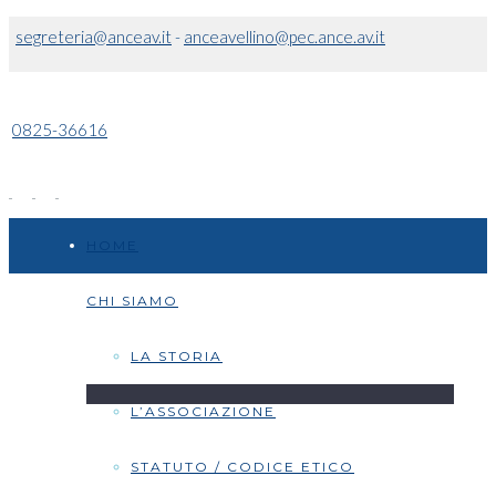
segreteria@anceav.it
-
anceavellino@pec.ance.av.it
0825-36616
HOME
CHI SIAMO
LA STORIA
L’ASSOCIAZIONE
STATUTO / CODICE ETICO