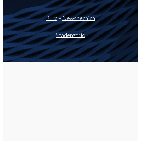
Burc
–
News tecnica
Scadenzario