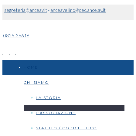
segreteria@anceav.it
-
anceavellino@pec.ance.av.it
0825-36616
HOME
CHI SIAMO
LA STORIA
L’ASSOCIAZIONE
STATUTO / CODICE ETICO