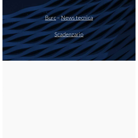
Burc
–
News tecnica
Scadenzario