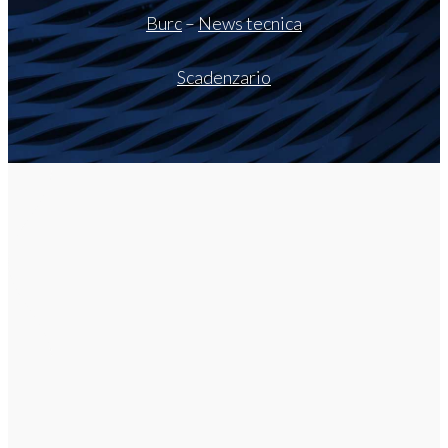
Burc
–
News tecnica
Scadenzario