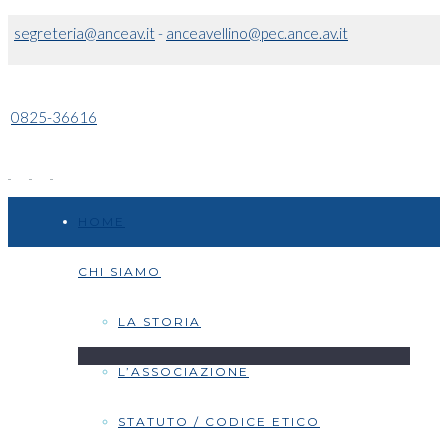
segreteria@anceav.it
-
anceavellino@pec.ance.av.it
0825-36616
HOME
CHI SIAMO
LA STORIA
L’ASSOCIAZIONE
STATUTO / CODICE ETICO