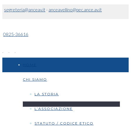
segreteria@anceav.it
-
anceavellino@pec.ance.av.it
0825-36616
HOME
CHI SIAMO
LA STORIA
L’ASSOCIAZIONE
STATUTO / CODICE ETICO