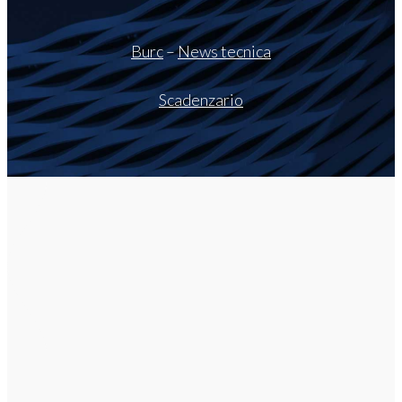
Burc
–
News tecnica
Scadenzario