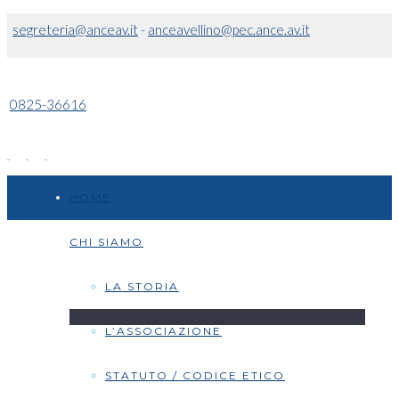
segreteria@anceav.it
-
anceavellino@pec.ance.av.it
0825-36616
HOME
CHI SIAMO
LA STORIA
L’ASSOCIAZIONE
STATUTO / CODICE ETICO