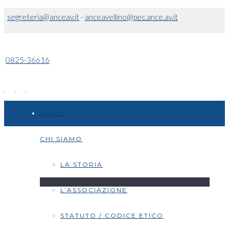
segreteria@anceav.it
-
anceavellino@pec.ance.av.it
0825-36616
HOME
CHI SIAMO
LA STORIA
L’ASSOCIAZIONE
STATUTO / CODICE ETICO