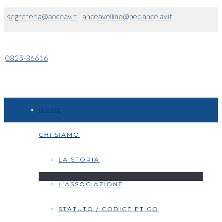
segreteria@anceav.it
-
anceavellino@pec.ance.av.it
0825-36616
HOME
CHI SIAMO
LA STORIA
L’ASSOCIAZIONE
STATUTO / CODICE ETICO