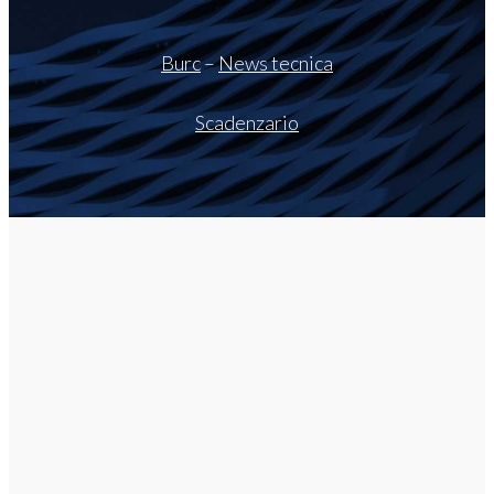
Burc
–
News tecnica
Scadenzario