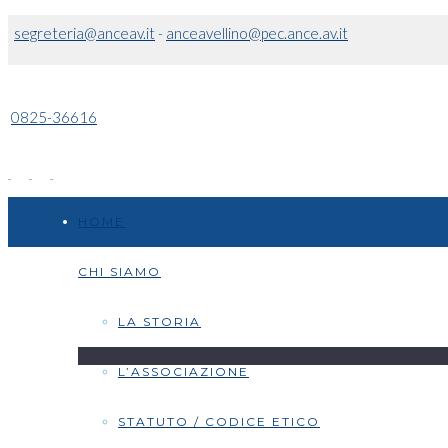
segreteria@anceav.it
-
anceavellino@pec.ance.av.it
0825-36616
HOME
CHI SIAMO
LA STORIA
L’ASSOCIAZIONE
STATUTO / CODICE ETICO