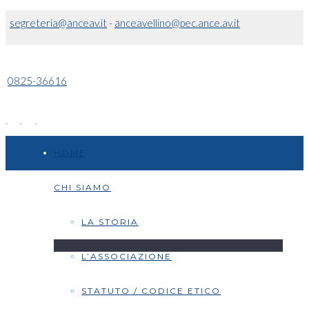
segreteria@anceav.it
-
anceavellino@pec.ance.av.it
0825-36616
HOME
CHI SIAMO
LA STORIA
L’ASSOCIAZIONE
STATUTO / CODICE ETICO