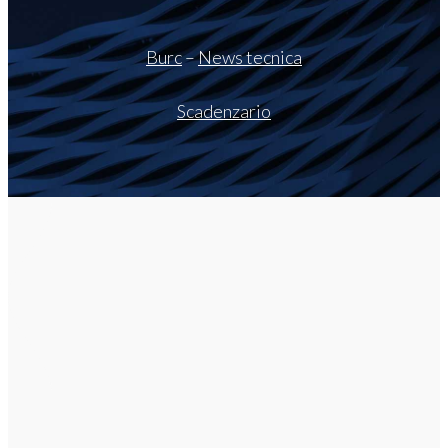
Burc
–
News tecnica
Scadenzario