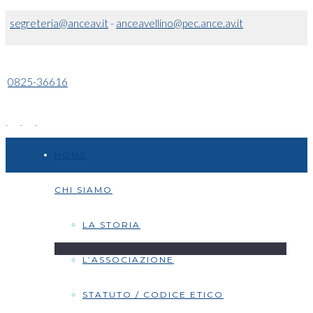
segreteria@anceav.it
-
anceavellino@pec.ance.av.it
0825-36616
HOME
CHI SIAMO
LA STORIA
L’ASSOCIAZIONE
STATUTO / CODICE ETICO