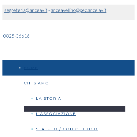
segreteria@anceav.it
-
anceavellino@pec.ance.av.it
0825-36616
HOME
CHI SIAMO
LA STORIA
L’ASSOCIAZIONE
STATUTO / CODICE ETICO