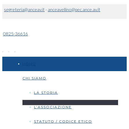
segreteria@anceav.it
-
anceavellino@pec.ance.av.it
0825-36616
HOME
CHI SIAMO
LA STORIA
L’ASSOCIAZIONE
STATUTO / CODICE ETICO