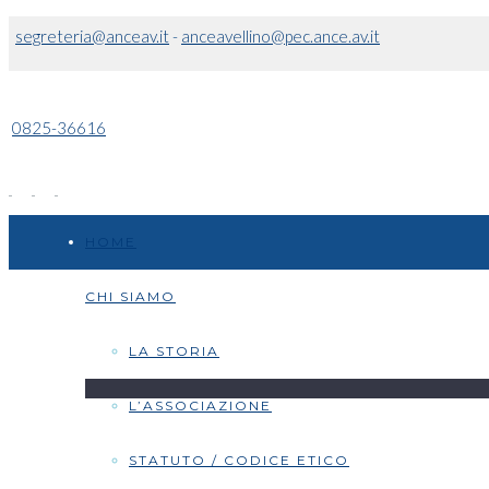
segreteria@anceav.it
-
anceavellino@pec.ance.av.it
0825-36616
HOME
CHI SIAMO
LA STORIA
L’ASSOCIAZIONE
STATUTO / CODICE ETICO