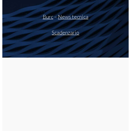
Burc
–
News tecnica
Scadenzario