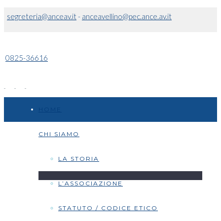
segreteria@anceav.it
-
anceavellino@pec.ance.av.it
0825-36616
HOME
CHI SIAMO
LA STORIA
L’ASSOCIAZIONE
STATUTO / CODICE ETICO