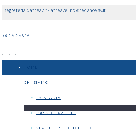
segreteria@anceav.it
-
anceavellino@pec.ance.av.it
0825-36616
HOME
CHI SIAMO
LA STORIA
L’ASSOCIAZIONE
STATUTO / CODICE ETICO