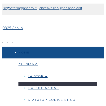
segreteria@anceav.it
-
anceavellino@pec.ance.av.it
0825-36616
HOME
CHI SIAMO
LA STORIA
L’ASSOCIAZIONE
STATUTO / CODICE ETICO