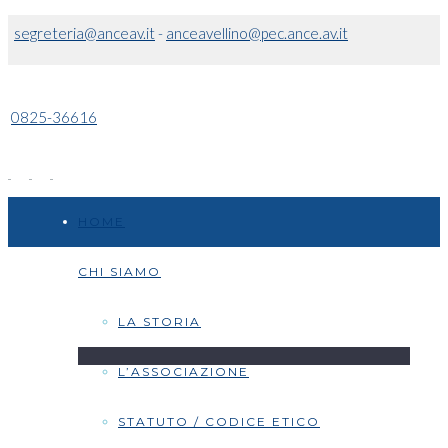
segreteria@anceav.it
-
anceavellino@pec.ance.av.it
0825-36616
HOME
CHI SIAMO
LA STORIA
L’ASSOCIAZIONE
STATUTO / CODICE ETICO