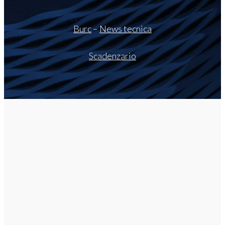
Burc
–
News tecnica
Scadenzario