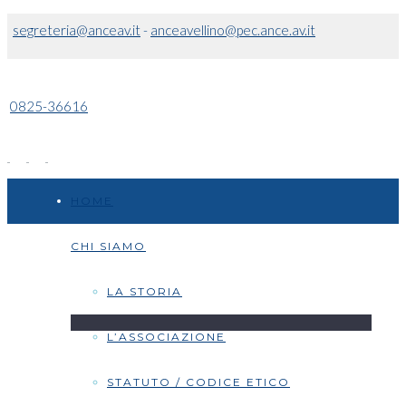
segreteria@anceav.it
-
anceavellino@pec.ance.av.it
0825-36616
HOME
CHI SIAMO
LA STORIA
L’ASSOCIAZIONE
STATUTO / CODICE ETICO