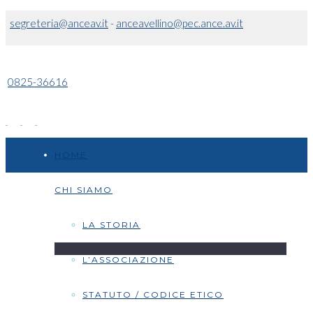
segreteria@anceav.it
-
anceavellino@pec.ance.av.it
0825-36616
HOME
CHI SIAMO
LA STORIA
L’ASSOCIAZIONE
STATUTO / CODICE ETICO