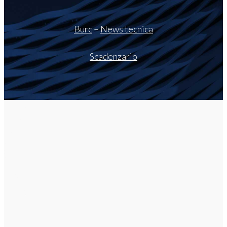
Burc
–
News tecnica
Scadenzario