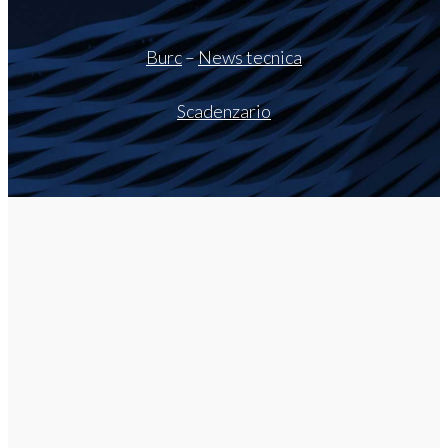
Burc
–
News tecnica
Scadenzario