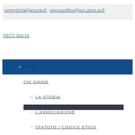
segreteria@anceav.it
-
anceavellino@pec.ance.av.it
0825-36616
HOME
CHI SIAMO
LA STORIA
L’ASSOCIAZIONE
STATUTO / CODICE ETICO