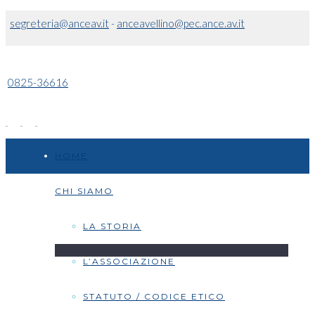
segreteria@anceav.it
-
anceavellino@pec.ance.av.it
0825-36616
HOME
CHI SIAMO
LA STORIA
L’ASSOCIAZIONE
STATUTO / CODICE ETICO