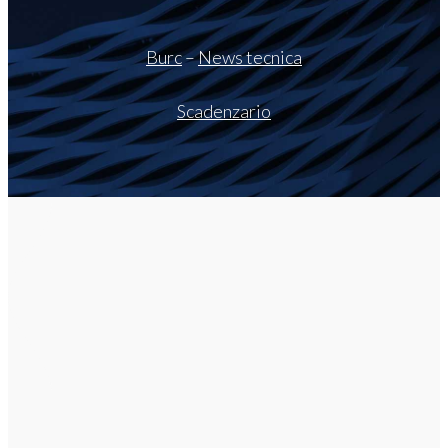
Burc
–
News tecnica
Scadenzario