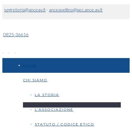
segreteria@anceav.it
-
anceavellino@pec.ance.av.it
0825-36616
HOME
CHI SIAMO
LA STORIA
L’ASSOCIAZIONE
STATUTO / CODICE ETICO