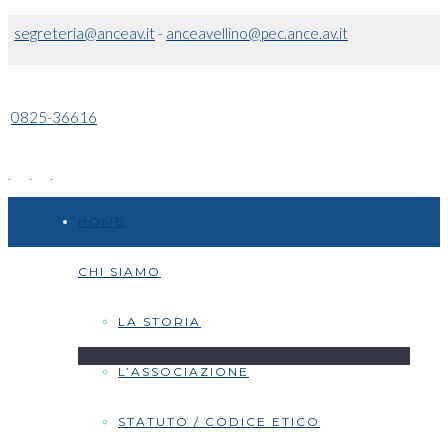
segreteria@anceav.it
-
anceavellino@pec.ance.av.it
0825-36616
HOME
CHI SIAMO
LA STORIA
L’ASSOCIAZIONE
STATUTO / CODICE ETICO