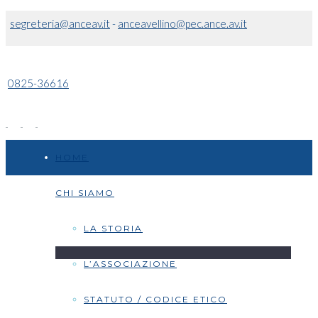
segreteria@anceav.it
-
anceavellino@pec.ance.av.it
0825-36616
HOME
CHI SIAMO
LA STORIA
L’ASSOCIAZIONE
STATUTO / CODICE ETICO