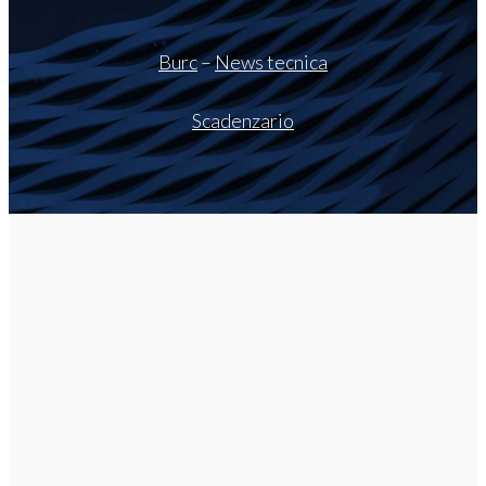
Burc
–
News tecnica
Scadenzario