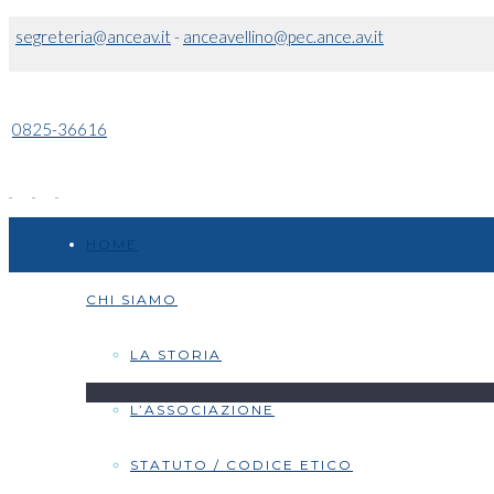
segreteria@anceav.it
-
anceavellino@pec.ance.av.it
0825-36616
HOME
CHI SIAMO
LA STORIA
L’ASSOCIAZIONE
STATUTO / CODICE ETICO