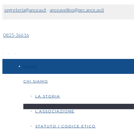
segreteria@anceav.it
-
anceavellino@pec.ance.av.it
0825-36616
HOME
CHI SIAMO
LA STORIA
L’ASSOCIAZIONE
STATUTO / CODICE ETICO