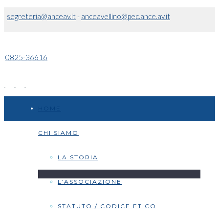
segreteria@anceav.it
-
anceavellino@pec.ance.av.it
0825-36616
HOME
CHI SIAMO
LA STORIA
L’ASSOCIAZIONE
STATUTO / CODICE ETICO