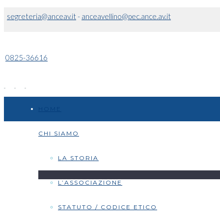
segreteria@anceav.it
-
anceavellino@pec.ance.av.it
0825-36616
HOME
CHI SIAMO
LA STORIA
L’ASSOCIAZIONE
STATUTO / CODICE ETICO