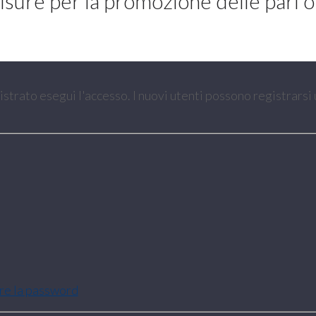
misure per la promozione delle pari 
gistrato esegui l'accesso. I nuovi utenti possono registrarsi
are la password