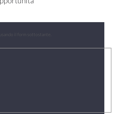
opportunità
 usando il form sottostante.