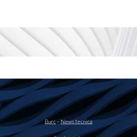
Burc
–
News tecnica