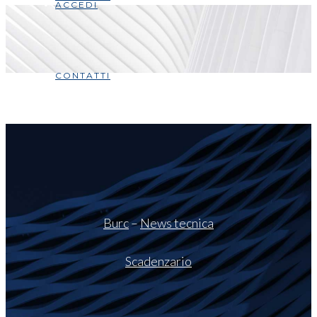
ACCEDI
CONTATTI
Burc
–
News tecnica
Scadenzario