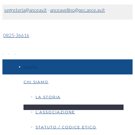
segreteria@anceav.it
-
anceavellino@pec.ance.av.it
0825-36616
HOME
CHI SIAMO
LA STORIA
L’ASSOCIAZIONE
STATUTO / CODICE ETICO