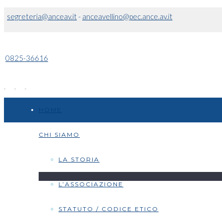
segreteria@anceav.it
-
anceavellino@pec.ance.av.it
0825-36616
HOME
CHI SIAMO
LA STORIA
L’ASSOCIAZIONE
STATUTO / CODICE ETICO