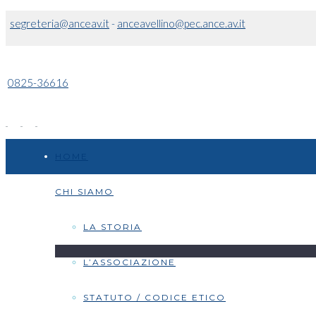
segreteria@anceav.it
-
anceavellino@pec.ance.av.it
0825-36616
HOME
CHI SIAMO
LA STORIA
L’ASSOCIAZIONE
STATUTO / CODICE ETICO