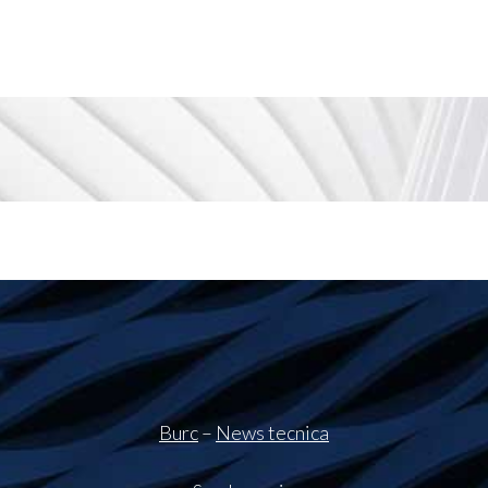
Burc
–
News tecnica