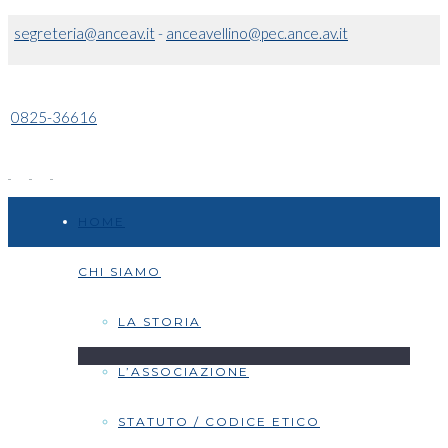
segreteria@anceav.it
-
anceavellino@pec.ance.av.it
0825-36616
HOME
CHI SIAMO
LA STORIA
L’ASSOCIAZIONE
STATUTO / CODICE ETICO