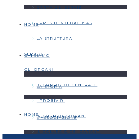
CARTA DEI SERVIZI
I PRESIDENTI DAL 1946
HOME
LA STRUTTURA
SERVIZI
CHI SIAMO
GLI ORGANI
IL CONSIGLIO GENERALE
LA STORIA
I PROBIVIRI
HOME
IL GRUPPO GIOVANI
L’ASSOCIAZIONE
IL COLLEGIO DEI GARANTI