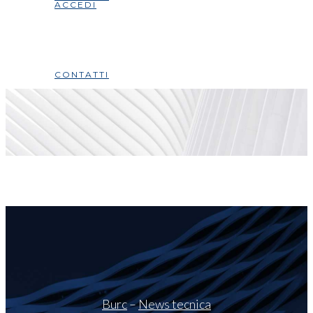
ACCEDI
CONTATTI
Burc
–
News tecnica