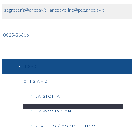
segreteria@anceav.it
-
anceavellino@pec.ance.av.it
0825-36616
HOME
CHI SIAMO
LA STORIA
L’ASSOCIAZIONE
STATUTO / CODICE ETICO