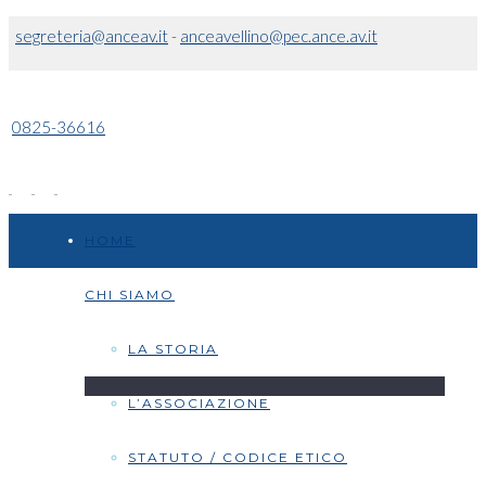
segreteria@anceav.it
-
anceavellino@pec.ance.av.it
0825-36616
HOME
CHI SIAMO
LA STORIA
L’ASSOCIAZIONE
STATUTO / CODICE ETICO