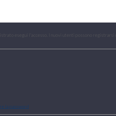
gistrato esegui l'accesso. I nuovi utenti possono registrarsi
are la password