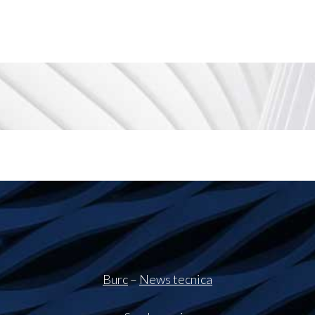
Burc
–
News tecnica