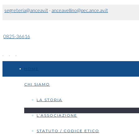
segreteria@anceav.it
-
anceavellino@pec.ance.av.it
0825-36616
HOME
CHI SIAMO
LA STORIA
L’ASSOCIAZIONE
STATUTO / CODICE ETICO