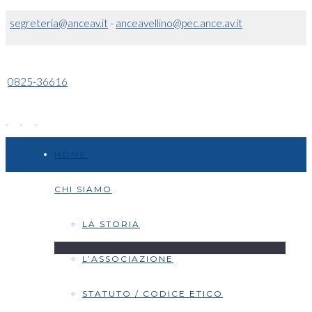
segreteria@anceav.it
-
anceavellino@pec.ance.av.it
0825-36616
HOME
CHI SIAMO
LA STORIA
L’ASSOCIAZIONE
STATUTO / CODICE ETICO