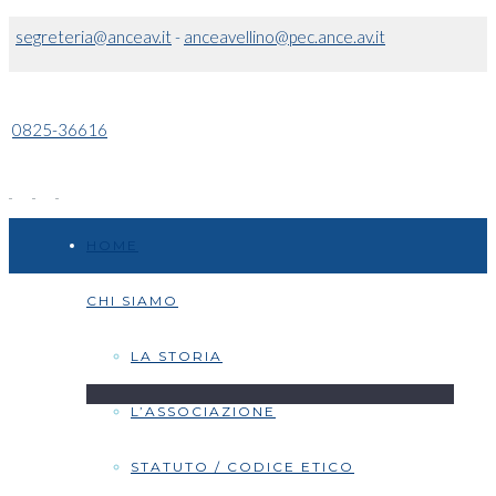
segreteria@anceav.it
-
anceavellino@pec.ance.av.it
0825-36616
HOME
CHI SIAMO
LA STORIA
L’ASSOCIAZIONE
STATUTO / CODICE ETICO