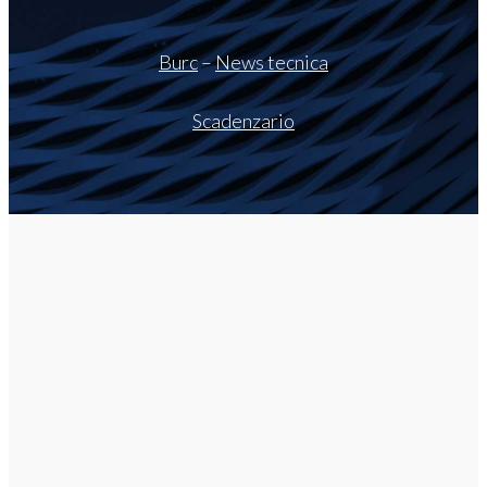
Burc
–
News tecnica
Scadenzario