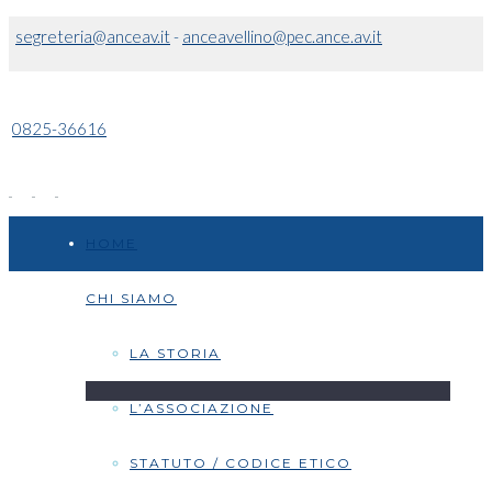
segreteria@anceav.it
-
anceavellino@pec.ance.av.it
0825-36616
HOME
CHI SIAMO
LA STORIA
L’ASSOCIAZIONE
STATUTO / CODICE ETICO