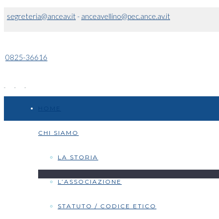
segreteria@anceav.it
-
anceavellino@pec.ance.av.it
0825-36616
HOME
CHI SIAMO
LA STORIA
L’ASSOCIAZIONE
STATUTO / CODICE ETICO