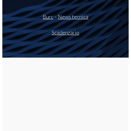
Burc
–
News tecnica
Scadenzario