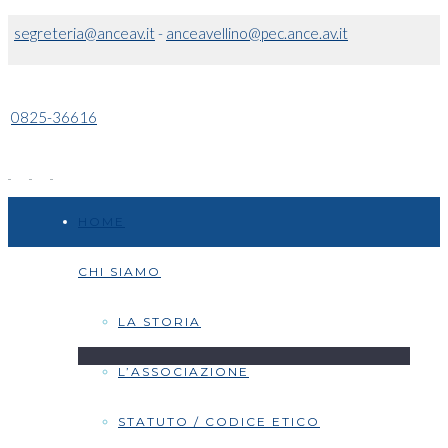
segreteria@anceav.it
-
anceavellino@pec.ance.av.it
0825-36616
HOME
CHI SIAMO
LA STORIA
L’ASSOCIAZIONE
STATUTO / CODICE ETICO