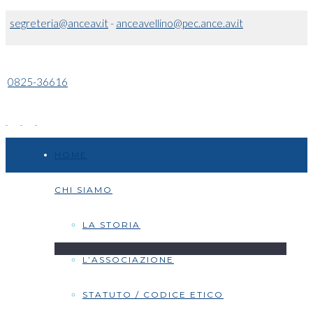
segreteria@anceav.it
-
anceavellino@pec.ance.av.it
0825-36616
HOME
CHI SIAMO
LA STORIA
L’ASSOCIAZIONE
STATUTO / CODICE ETICO